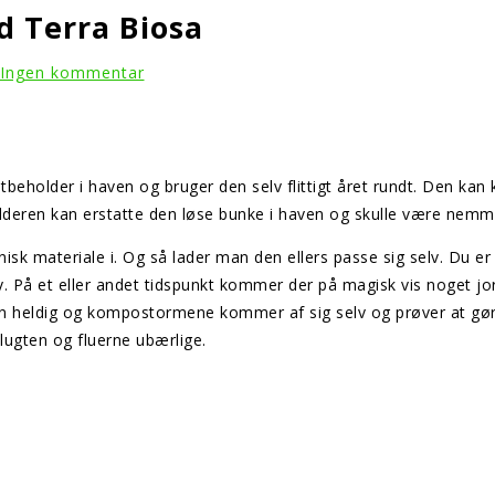
 Terra Biosa
Ingen kommentar
eholder i haven og bruger den selv flittigt året rundt. Den kan k
ren kan erstatte den løse bunke i haven og skulle være nemmer
anisk materiale i. Og så lader man den ellers passe sig selv. 
lv. På et eller andet tidspunkt kommer der på magisk vis noget 
an heldig og kompostormene kommer af sig selv og prøver at gøre 
lugten og fluerne ubærlige.