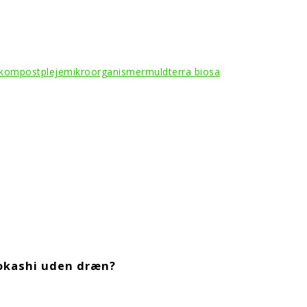
kompostpleje
mikroorganismer
muld
terra biosa
bokashi uden dræn?