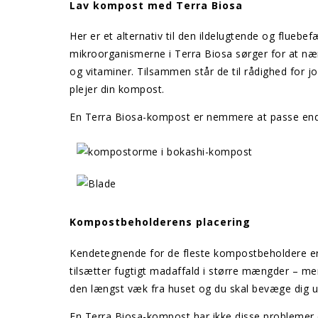
Lav kompost med Terra Biosa
Her er et alternativ til den ildelugtende og fl
mikroorganismerne i Terra Biosa sørger for at næ
og vitaminer. Tilsammen står de til rådighed for 
plejer din kompost.
En Terra Biosa-kompost er nemmere at passe end e
Kompostbeholderens placering
Kendetegnende for de fleste kompostbeholdere er, 
tilsætter fugtigt madaffald i større mængder – me
den længst væk fra huset og du skal bevæge dig ud
En Terra Biosa-kompost har ikke disse problemer o