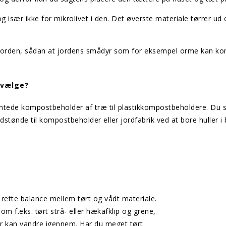
g især ikke for mikrolivet i den. Det øverste materiale tørrer ud
på jorden, sådan at jordens smådyr som for eksempel orme kan
 vælge?
antede kompostbeholder af træ til plastikkompostbeholdere. Du s
nde til kompostbeholder eller jordfabrik ved at bore huller i 
 rette balance mellem tørt og vådt materiale.
m f.eks. tørt strå- eller hækafklip og grene,
r kan vandre igennem. Har du meget tørt