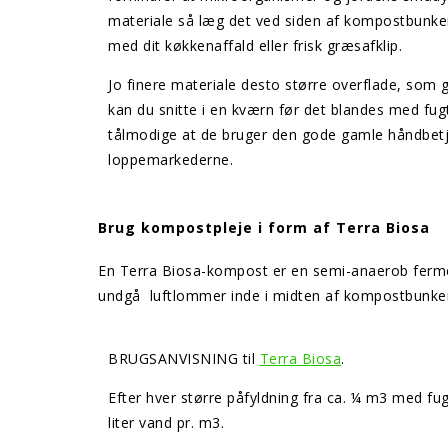
materiale så læg det ved siden af kompostbunk
med dit køkkenaffald eller frisk græsafklip.
Jo finere materiale desto større overflade, som
kan du snitte i en kværn før det blandes med fu
tålmodige at de bruger den gode gamle håndbet
loppemarkederne.
Brug kompostpleje i form af Terra Biosa
En Terra Biosa-kompost er en semi-anaerob fermente
undgå luftlommer inde i midten af kompostbunken
BRUGSANVISNING til
Terra Biosa
.
Efter hver større påfyldning fra ca. ¼ m3 med fug
liter vand pr. m3.