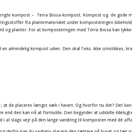
uebefængte kompost – Terra Biosa-kompost. Kompost og de gode 
ringsstoffer fra plantematerialet under komposteringen bibehol
jord og planter. For at komposteringen med Terra Biosa kan lykk
n almindelig kompost uden. Den skal f.eks. ikke omstikkes, kræv
at de placeres længst væk i haven. Og hvorfor nu det? Det kan 
re end den kan nå at formulde. Den begynder at udskille ildelugt
 i al slags vejr på den lange vandring til komposten med dit aff
g derfor kan du sagtens placere den tættere på huset og tæt på 