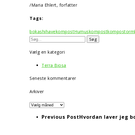
/Maria Ehlert, forfatter
Tags:
bokashi
havekompost
Humus
kompost
kompostorm
Vælg en kategori
Terra Biosa
Seneste kommentarer
Arkiver
Arkiver
Previous Post
Hvordan laver jeg 