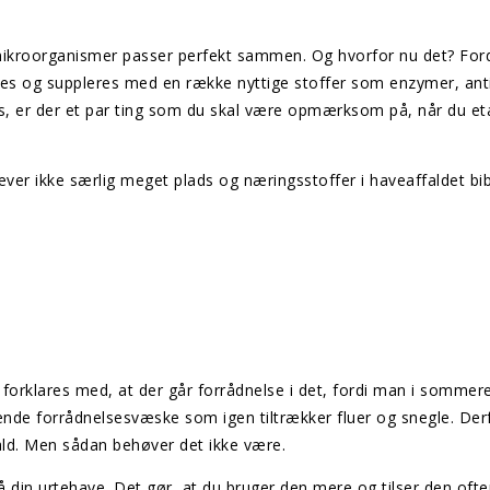
mikroorganismer passer perfekt sammen. Og hvorfor nu det? For
des og suppleres med en række nyttige stoffer som enzymer, ant
es, er der et par ting som du skal være opmærksom på, når du et
er ikke særlig meget plads og næringsstoffer i haveaffaldet bi
forklares med, at der går forrådnelse i det, fordi man i sommer
ende forrådnelsesvæske som igen tiltrækker fluer og snegle. Der
ald. Men sådan behøver det ikke være.
din urtehave. Det gør, at du bruger den mere og tilser den ofte