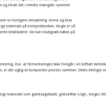
en og tilsæt det i mindre mængder sammen
 giver en hurtigere omsætning. Grene og kvas
gtigt materiale på kompostbunken. Nogle er så
jente brødskærer. De kan stadigvæk købes på
ring. Dvs. at fermenteringen ikke foregår i en lufttæt beholder 
, er det vigtig at komposten presses sammen. Dette betinger e
tigt materiale som grøntsagsblade, græsafklip o.lign., bruges 500