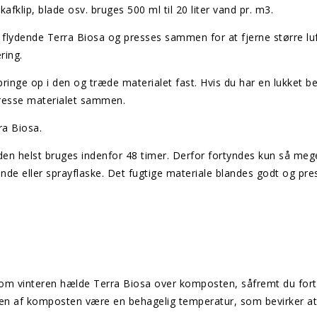
fklip, blade osv. bruges 500 ml til 20 liter vand pr. m3.
t flydende Terra Biosa og presses sammen for at fjerne større l
ring.
nge op i den og træde materialet fast. Hvis du har en lukket b
resse materialet sammen.
ra Biosa.
den helst bruges indenfor 48 timer. Derfor fortyndes kun så me
de eller sprayflaske. Det fugtige materiale blandes godt og pre
m vinteren hælde Terra Biosa over komposten, såfremt du fortsat
ten af komposten være en behagelig temperatur, som bevirker at