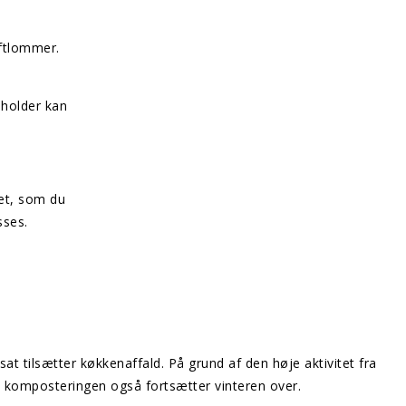
uftlommer.
eholder kan
get, som du
sses.
 tilsætter køkkenaffald. På grund af den høje aktivitet fra
 komposteringen også fortsætter vinteren over.