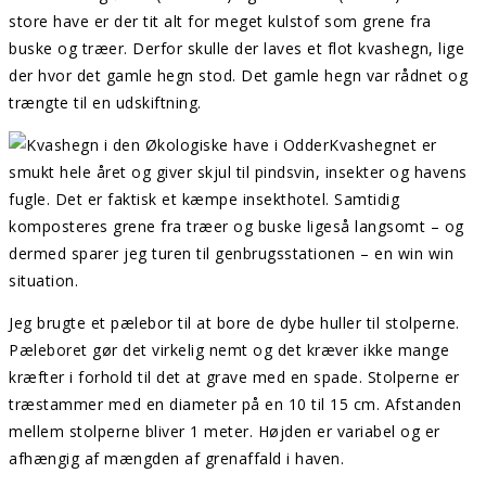
store have er der tit alt for meget kulstof som grene fra
buske og træer. Derfor skulle der laves et flot kvashegn, lige
der hvor det gamle hegn stod. Det gamle hegn var rådnet og
trængte til en udskiftning.
Kvashegnet er
smukt hele året og giver skjul til pindsvin, insekter og havens
fugle. Det er faktisk et kæmpe insekthotel. Samtidig
komposteres grene fra træer og buske ligeså langsomt – og
dermed sparer jeg turen til genbrugsstationen – en win win
situation.
Jeg brugte et pælebor til at bore de dybe huller til stolperne.
Pæleboret gør det virkelig nemt og det kræver ikke mange
kræfter i forhold til det at grave med en spade. Stolperne er
træstammer med en diameter på en 10 til 15 cm. Afstanden
mellem stolperne bliver 1 meter. Højden er variabel og er
afhængig af mængden af grenaffald i haven.