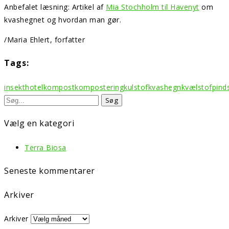
Anbefalet læsning: Artikel af
Mia Stochholm til Havenyt
om
kvashegnet og hvordan man gør.
/Maria Ehlert, forfatter
Tags:
insekthotel
kompost
kompostering
kulstof
kvashegn
kvælstof
pind
Vælg en kategori
Terra Biosa
Seneste kommentarer
Arkiver
Arkiver