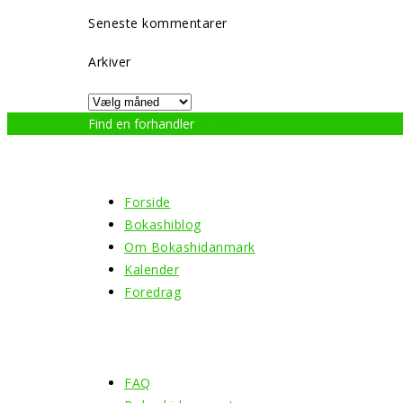
Seneste kommentarer
Arkiver
Arkiver
Find en forhandler
Klik her
Menu
Forside
Bokashiblog
Om Bokashidanmark
Kalender
Foredrag
Information
FAQ