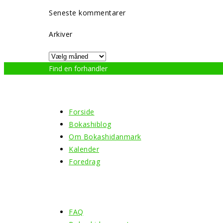
Seneste kommentarer
Arkiver
Arkiver
Find en forhandler
Klik her
Menu
Forside
Bokashiblog
Om Bokashidanmark
Kalender
Foredrag
Information
FAQ