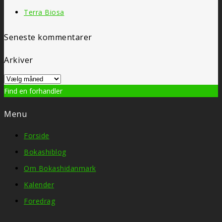
Terra Biosa
Seneste kommentarer
Arkiver
Arkiver
Find en forhandler
Klik her
Menu
Forside
Bokashiblog
Om Bokashidanmark
Kalender
Foredrag